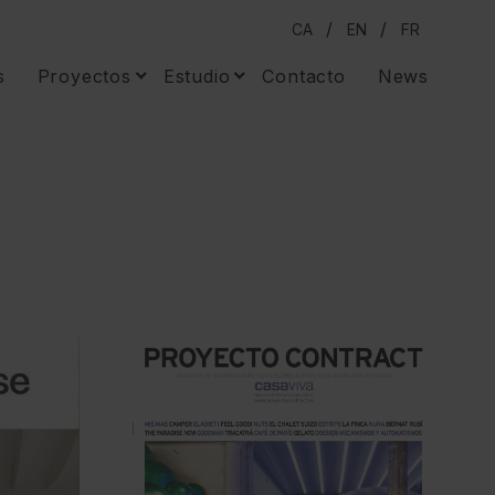
CA
EN
FR
s
Proyectos
Estudio
Contacto
News
Residencial
Sobre nosotras
Comercial
Prensa
Productos