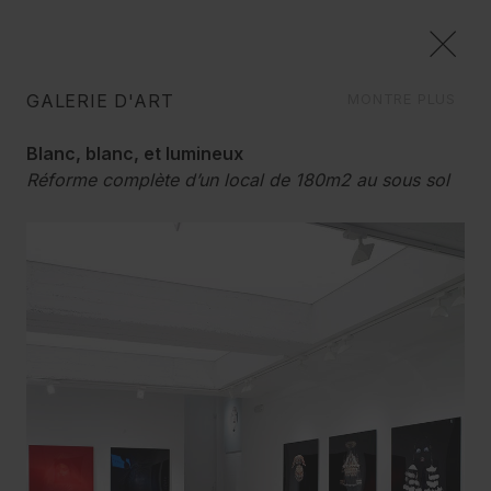
GALERIE D'ART
MONTRE PLUS
COMMERCIAL
Blanc, blanc, et lumineux
Nous créons des concepts d'image, et nous réalisons
Réforme complète d’un local de 180m2 au sous sol
la rénovation de votre espace dans les moindres
d’un immeuble, pour le transformer en galerie d’art.
détails, pour lui donner une nouvelle vie, toujours avec
Barcelone
imagination et bon sens.
L’objectif: disparaître, créer un espace sans fin, une
boîte blanche et lumineuse qui s’effacerait pour
laisser l’entier protagonisme aux œuvres d’art. Entre
les poutres de béton, de grands écrans horizontaux
lumineux permettent de gagner en luminosité et
ampleur.