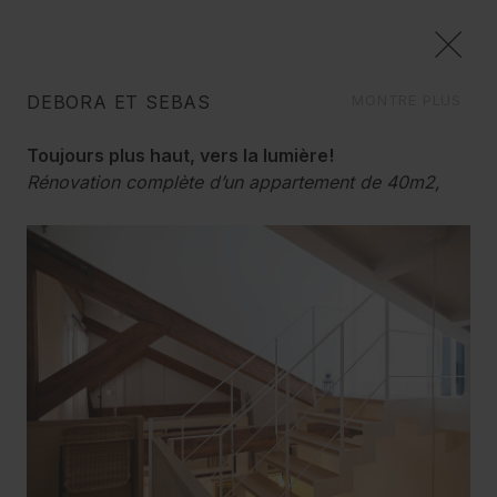
DEBORA ET SEBAS
MONTRE PLUS
RÉSIDENTIEL
Toujours plus haut, vers la lumière!
Nous découvrons l'espace de chaque client, nous
Rénovation complète d’un appartement de 40m2,
l'analysons, et lui donnons une nouvelle vie, jusqu'au
créant un duplex et une terrasse, à Barcelone.
dernier détail, toujours en accord avec les envies et les
Photos de Anais Gordils
valeurs de ses habitants.
Debora et Sebas vivaient dans leur appartement de
40m2. Ils rêvaient d’avoir une petite terrasse.
Pourquoi ne pas récupérer l’espace situé sous le
toit et ainsi communiquer l’appartement avec le toit
terrasse de l’immeuble?
Nous avons réussi à créer la hauteur suffisante
pour aménager un duplex, créant une nouvelle
chambre, et récupérant la structure de poutres
anciennes de bois, et ainsi créer un espace menant