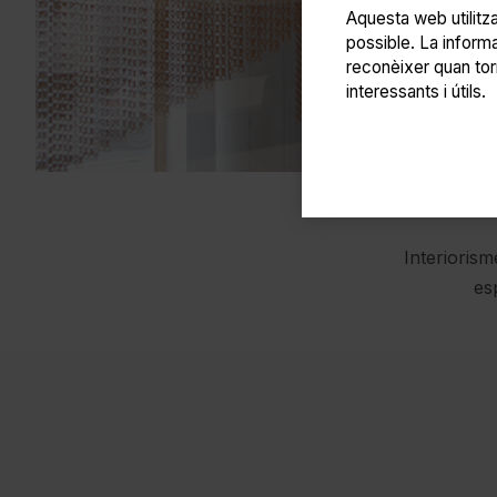
Aquesta web utilitza
possible. La inform
reconèixer quan tor
interessants i útils.
Interiorism
es