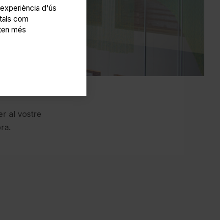
r experiència d'ús
 tals com
lten més
er al vostre
ra.