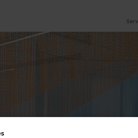
Serv
es