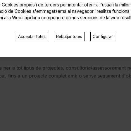
 Cookies propies i de tercers per intentar oferir a l'usuari la millo
ació de Cookies s'emmagatzema al navegador i realitza funcions
ni a la Web i ajudar a compendre quines seccions de la web resu
Acceptar totes
Rebutjar totes
Configurar
e per a tot tipus de projectes, consultoria/assessorament p
pai, fins a un projecte complet amb o sense seguiment d'ob