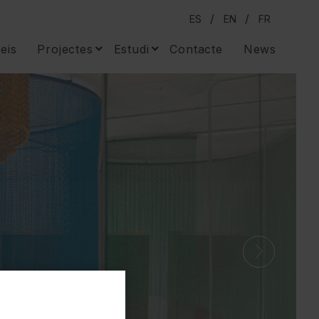
ES
EN
FR
eis
Projectes
Estudi
Contacte
News
Residencial
Sobre nosaltres
Comercial
Premsa
Productes